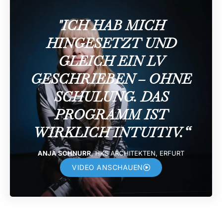
"ICH HAB MICH
HINGESETZT UND
GLEICH EIN LV
GESCHRIEBEN – OHNE
SCHULUNG. DAS
PROGRAMM IST
WIRKLICH INTUITIV.“
ANJA SCHNURR
, HKS ARCHITEKTEN, ERFURT
VIDEO ANSCHAUEN