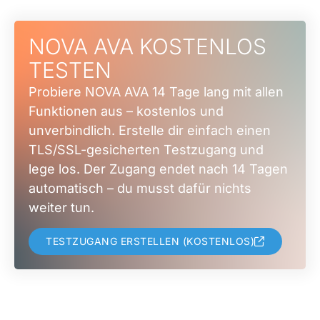
NOVA AVA KOSTENLOS
TESTEN
Probiere NOVA AVA 14 Tage lang mit allen
Funktionen aus – kostenlos und
unverbindlich. Erstelle dir einfach einen
TLS/SSL-gesicherten Testzugang und
lege los. Der Zugang endet nach 14 Tagen
automatisch – du musst dafür nichts
weiter tun.
TESTZUGANG ERSTELLEN (KOSTENLOS)