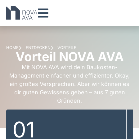
HOME
ENTDECKEN
VORTEILE
Vorteil NOVA AVA
Mit NOVA AVA wird dein Baukosten-
Management einfacher und effizienter. Okay,
ein großes Versprechen. Aber wir können es
dir guten Gewissens geben – aus 7 guten
Gründen.
01