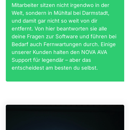
Mitarbeiter sitzen nicht irgendwo in der
Welt, sondern in Mühltal bei Darmstadt,
und damit gar nicht so weit von dir
entfernt. Von hier beantworten sie alle
deine Fragen zur Software und führen bei
Bedarf auch Fernwartungen durch. Einige
unserer Kunden halten den NOVA AVA
Support für legendär – aber das
entscheidest am besten du selbst.