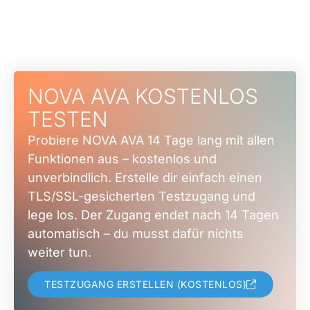
NOVA AVA KOSTENLOS
TESTEN
Probiere NOVA AVA 14 Tage lang mit allen
Funktionen aus – kostenlos und
unverbindlich. Erstelle dir einfach einen
TLS/SSL-gesicherten Testzugang und
lege los. Der Zugang endet nach 14 Tagen
automatisch – du musst dafür nichts
weiter tun.
TESTZUGANG ERSTELLEN (KOSTENLOS)